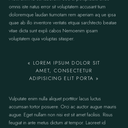
omnis iste natus error sit voluptatem accusant tium
doloremque laudan tiumotam rem aperiam aq ue ipsa
quae ab illo inventore veritatis etquai sarchitecto beatae
vitae dicta sunt expli cabos Nemoenim ipsam
voluptatem quia voluptas sitasper.
« LOREM IPSUM DOLOR SIT
AMET, CONSECTETUR
ADIPISICING ELIT PORTA »
Vulputate enim nulla aliquet porttitor lacus luctus
accumsan tortor posuere. Orci ac auctor augue mauris
augue. Eget nullam non nisi est sit amet facilisis. Risus
feugiat in ante metus dictum at tempor. Laoreet id